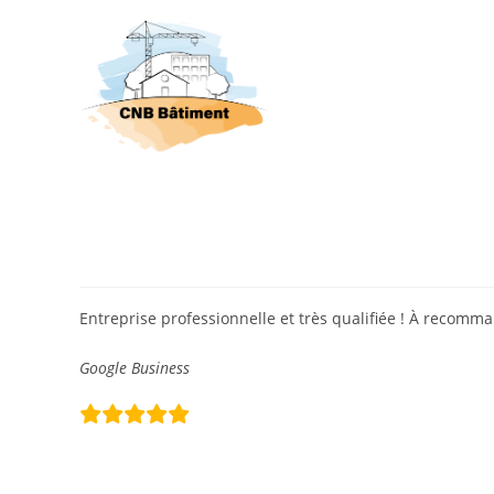
Skip
to
content
J.F.
Entreprise professionnelle et très qualifiée ! À recomm
Google Business