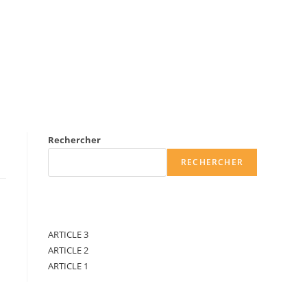
NOS RÉALISATIONS
CONTACT
Toggle
Rechercher
website
RECHERCHER
Recent Posts
search
ARTICLE 3
ARTICLE 2
ARTICLE 1