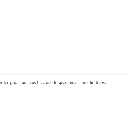
ACCUEIL
NOS SERVICES
À PROPOS
ander pour tous vos travaux du gros œuvre aux finitions.