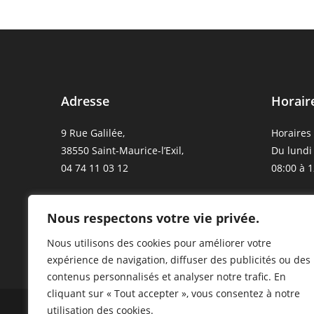
Adresse
Horair
9 Rue Galilée,
Horaires 
38550 Saint-Maurice-l’Exil,
Du lundi
04 74 11 03 12
08:00 à 1
Mentions légales
Nous respectons votre vie privée.
Politique de
confidentialité
Nous utilisons des cookies pour améliorer votre
expérience de navigation, diffuser des publicités ou des
contenus personnalisés et analyser notre trafic. En
cliquant sur « Tout accepter », vous consentez à notre
utilisation des cookies.